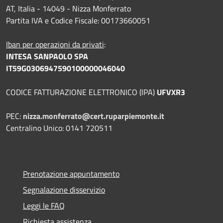
AT, Italia - 14049 - Nizza Monferrato
Partita IVA e Codice Fiscale: 00173660051
Iban per operazioni da privati
:
INTESA SANPAOLO SPA
IT59G0306947590100000046040
CODICE FATTURAZIONE ELETTRONICO (IPA)
UFVXR3
PEC:
nizza.monferrato@cert.ruparpiemonte.it
Centralino Unico: 0141 720511
Prenotazione appuntamento
Segnalazione disservizio
Leggi le FAQ
Richiesta assistenza