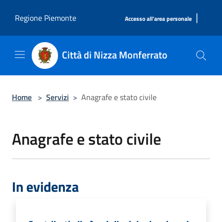
Salta al contenuto principale
|
Regione Piemonte
Accesso all'area personale
Città di Nizza Monferrato
Home
>
Servizi
>
Anagrafe e stato civile
Anagrafe e stato civile
In evidenza