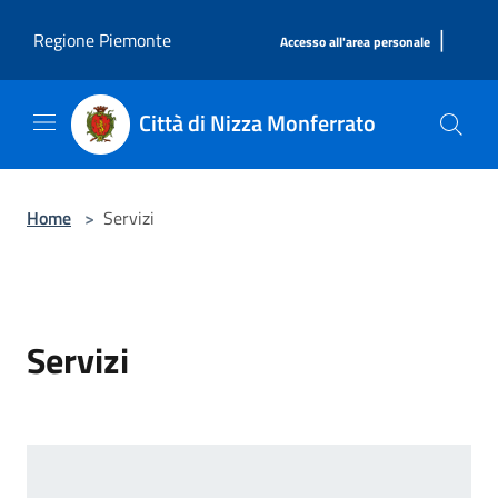
Salta al contenuto principale
|
Regione Piemonte
Accesso all'area personale
Città di Nizza Monferrato
Home
>
Servizi
Servizi