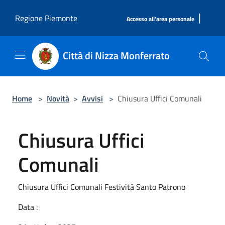
Salta al contenuto principale
|
Regione Piemonte
Accesso all'area personale
Città di Nizza Monferrato
Home
>
Novità
>
Avvisi
>
Chiusura Uffici Comunali
Chiusura Uffici
Comunali
Chiusura Uffici Comunali Festività Santo Patrono
Data :