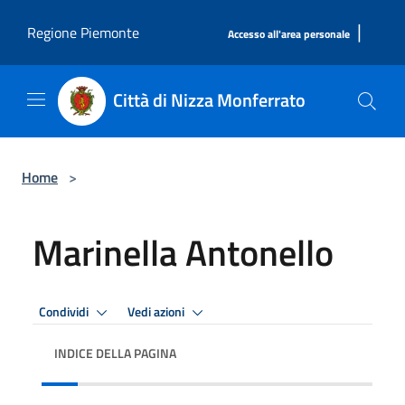
Salta al contenuto principale
|
Regione Piemonte
Accesso all'area personale
Città di Nizza Monferrato
Home
>
Marinella Antonello
Condividi
Vedi azioni
INDICE DELLA PAGINA