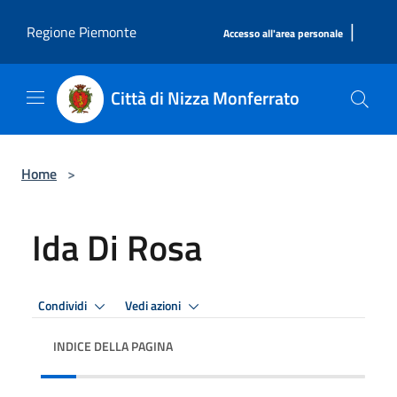
Salta al contenuto principale
|
Regione Piemonte
Accesso all'area personale
Città di Nizza Monferrato
Home
>
Ida Di Rosa
Condividi
Vedi azioni
INDICE DELLA PAGINA