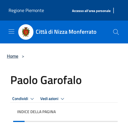
Salta al contenuto principale
|
Regione Piemonte
Accesso all'area personale
Città di Nizza Monferrato
Home
>
Paolo Garofalo
Condividi
Vedi azioni
INDICE DELLA PAGINA