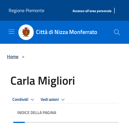
Salta al contenuto principale
|
Regione Piemonte
Accesso all'area personale
Città di Nizza Monferrato
Home
>
Carla Migliori
Condividi
Vedi azioni
INDICE DELLA PAGINA