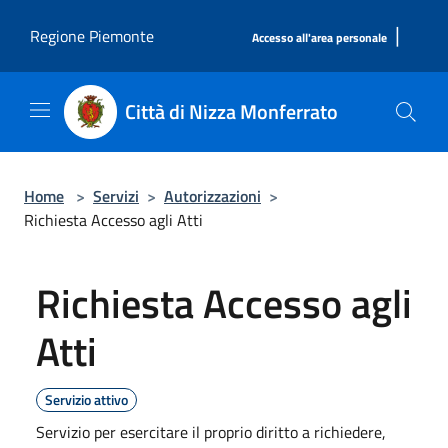
Salta al contenuto principale
|
Regione Piemonte
Accesso all'area personale
Città di Nizza Monferrato
Home
>
Servizi
>
Autorizzazioni
>
Richiesta Accesso agli Atti
Richiesta Accesso agli
Atti
Servizio attivo
Servizio per esercitare il proprio diritto a richiedere,