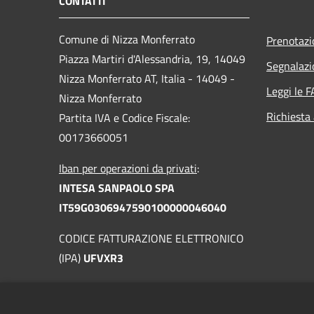
CONTATTI
Comune di Nizza Monferrato
Prenotaz
Piazza Martiri d'Alessandria, 19, 14049
Segnalazi
Nizza Monferrato AT, Italia - 14049 -
Leggi le 
Nizza Monferrato
Richiesta
Partita IVA e Codice Fiscale:
00173660051
Iban per operazioni da privati
:
INTESA SANPAOLO SPA
IT59G0306947590100000046040
CODICE FATTURAZIONE ELETTRONICO
(IPA)
UFVXR3
PEC:
nizza.monferrato@cert.ruparpiemonte.it