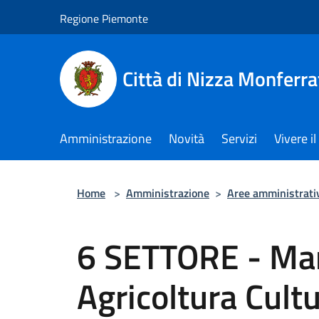
Salta al contenuto principale
Regione Piemonte
Città di Nizza Monferra
Amministrazione
Novità
Servizi
Vivere 
Home
>
Amministrazione
>
Aree amministrati
6 SETTORE - Man
Agricoltura Cul