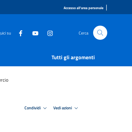
|
Accesso all'area personale
uici su
Cerca
Tutti gli argomenti
rcio
Condividi
Vedi azioni