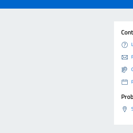
Cont
Prob