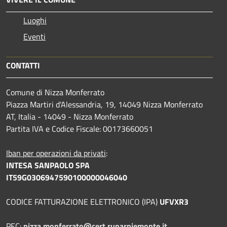
Luoghi
Eventi
CONTATTI
Comune di Nizza Monferrato
Piazza Martiri d'Alessandria, 19, 14049 Nizza Monferrato
AT, Italia - 14049 - Nizza Monferrato
Partita IVA e Codice Fiscale: 00173660051
Iban per operazioni da privati
:
INTESA SANPAOLO SPA
IT59G0306947590100000046040
CODICE FATTURAZIONE ELETTRONICO (IPA)
UFVXR3
PEC:
nizza.monferrato@cert.ruparpiemonte.it